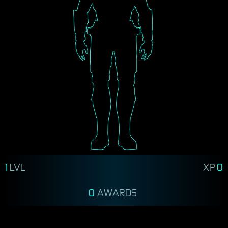
1
LVL
XP
0
0