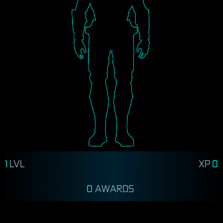
1
LVL
XP
0
0