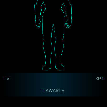
1
LVL
XP
0
0