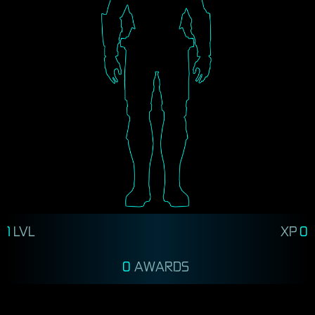
1
LVL
XP
0
0