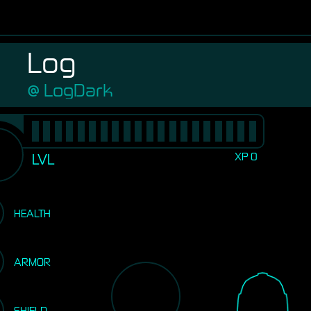
Log
LogDark
XP
0
LVL
HEALTH
ARMOR
SHIELD