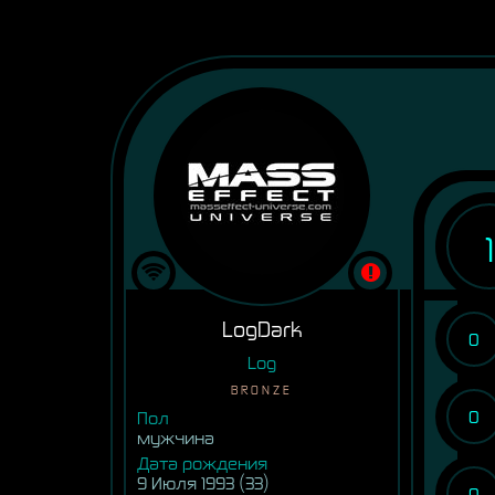
1
LogDark
0
Log
BRONZE
0
Пол
мужчина
Дата рождения
9 Июля 1993 (33)
0