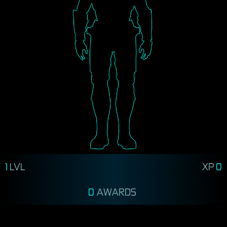
1
LVL
XP
0
0