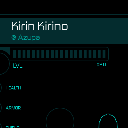
Kirin Kirino
Azupa
XP
0
LVL
HEALTH
ARMOR
SHIELD