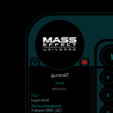
1
guron47
0
artur
BRONZE
0
Пол
мужчина
Дата рождения
11 Июня 1994 (32)
0