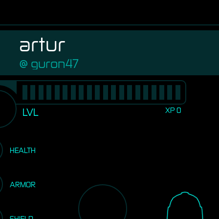
artur
guron47
XP
0
LVL
HEALTH
ARMOR
SHIELD