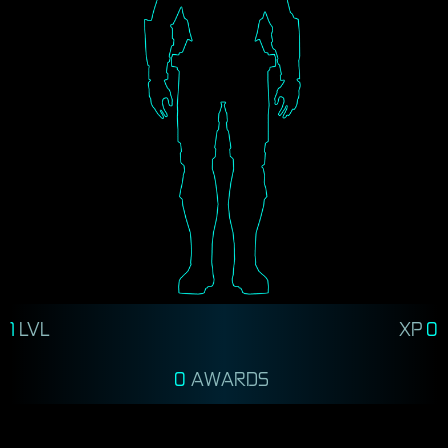
1
LVL
XP
0
0