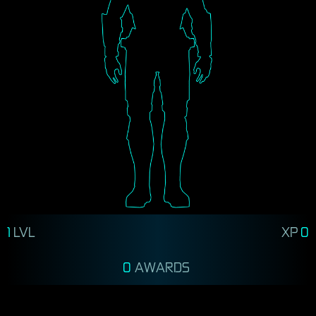
1
LVL
XP
0
0