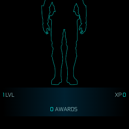
1
LVL
XP
0
0