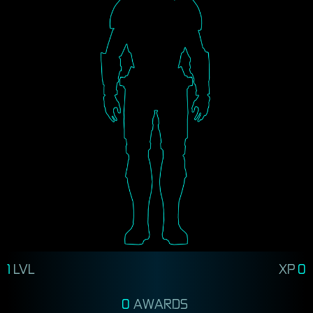
1
LVL
XP
0
0