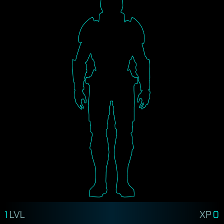
1
LVL
XP
0