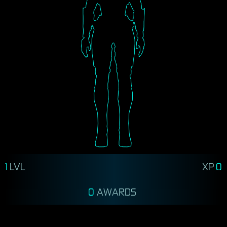
1
LVL
XP
0
0