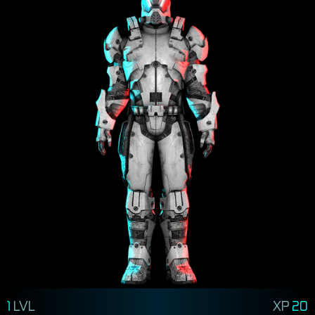
1
LVL
XP
20