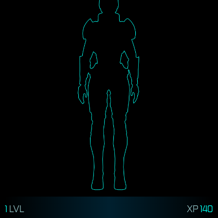
1
LVL
XP
140