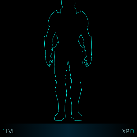
1
LVL
XP
0