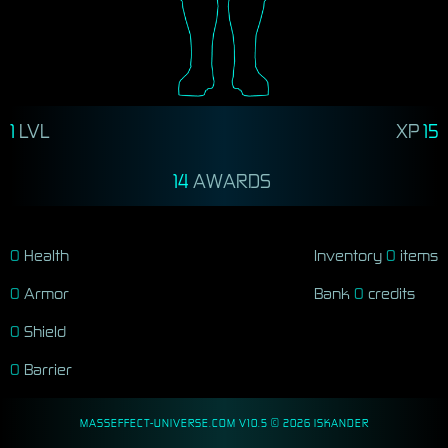
1
LVL
XP
15
14
0
Health
Inventory
0
items
0
Armor
Bank
0
credits
0
Shield
0
Barrier
MASSEFFECT-UNIVERSE.COM V10.5 ©
2026
ISKANDER