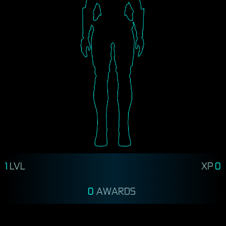
1
LVL
XP
0
0