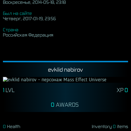
Воскресенье, 2014-05-18, 23:18
Был на сайте
Четверг, 2017-01-19, 23:56
Страна
Российская Федерация
evklid nabirov
1
LVL
XP
0
0
0
Health
Inventory
0
items