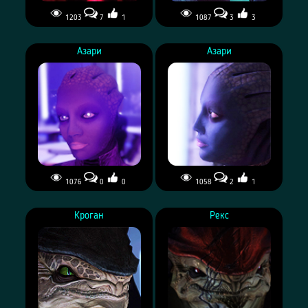
1203
7
1
1087
3
3
Азари
Азари
1076
0
0
1058
2
1
Кроган
Рекс