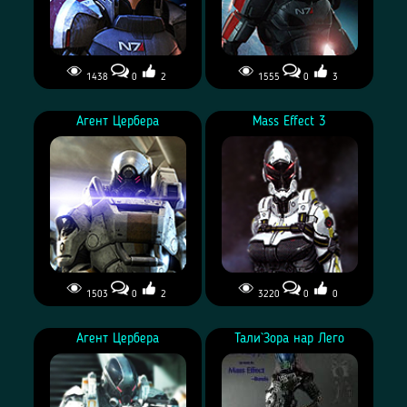
1438
0
2
1555
0
3
Агент Цербера
Mass Effect 3
1503
0
2
3220
0
0
Агент Цербера
Тали`Зора нар Лего