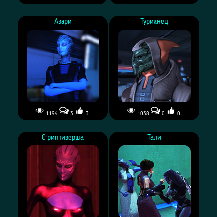
Азари
Турианец
1194
3
3
1038
0
0
Стриптизерша
Тали