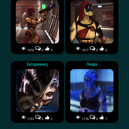
1076
0
0
1077
0
0
Батарианец
Лиара
1191
0
2
1178
0
1