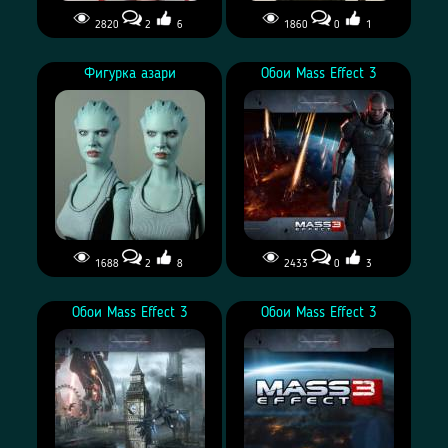
2820
2
6
1860
0
1
Фигурка азари
Обои Mass Effect 3
1688
2
8
2433
0
3
Обои Mass Effect 3
Обои Mass Effect 3