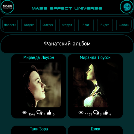
Mass Effect Universe
Новости
Кодекс
Галерея
Форум
Блог
Видео
Файлы
Фанатский альбом
Миранда Лоусон
Миранда Лоусон
1549
7
5
1131
0
4
Тали`Зора
Джек