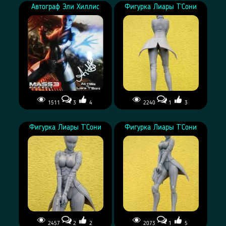
Автограф Эли Хиллис
Фигурка Лиары Т`Сони
1511
3
4
2240
1
3
Фигурка Лиары Т`Сони
Фигурка Лиары Т`Сони
2457
2
2
2073
1
5