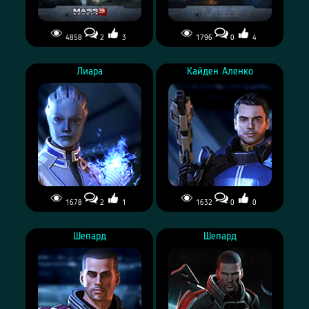
4858
2
3
1796
0
4
Лиара
Кайден Аленко
1678
2
1
1632
0
0
Шепард
Шепард