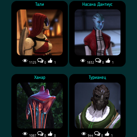
Тали
Насана Дантиус
1125
0
1
1832
0
1
Ханар
Турианец
1087
0
0
944
0
1