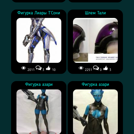
Фигурка Лиары Т`Сони
Шлем Тали
2011
3
10
2251
0
3
Фигурка азари
Фигурка азари