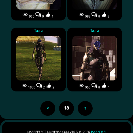
966
0
1
982
0
2
Тали
Тали
1050
2
2
956
0
1
«
18
»
MASSEFFECT-UNIVERSE.COM V10.3 ©
2026
ISKANDER