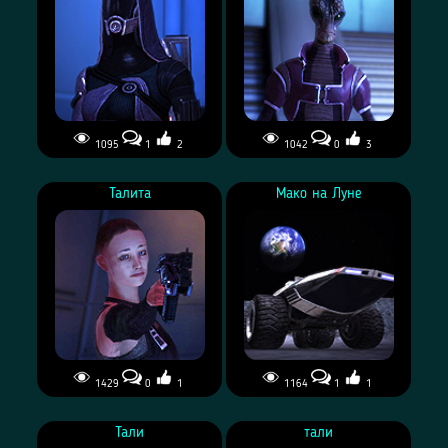
1095
1
2
1042
0
3
Талита
Мако на Луне
1429
0
1
1164
1
1
Тали
тали