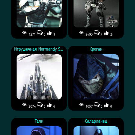
1271
0
1
2493
7
2
Игрушечная Normandy SR2
Кроган
2074
3
6
1057
0
0
Тали
Саларианец