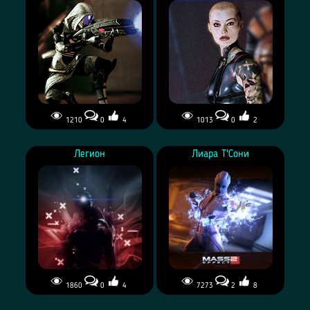
1210
0
4
1013
0
2
Легион
Лиара Т'Сони
1860
0
4
7273
2
8
Лиара Т'Сони