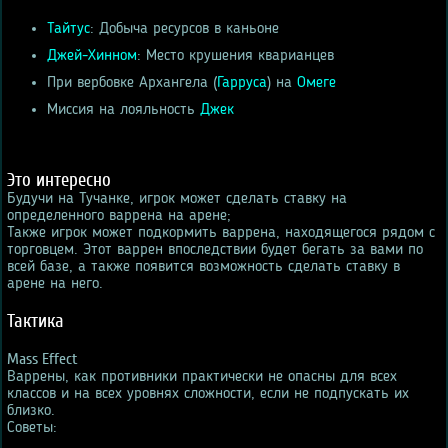
Тайтус
: Добыча ресурсов в каньоне
Джей-Хинном
: Место крушения кварианцев
При вербовке Архангела (
Гарруса
) на
Омеге
Миссия на лояльность
Джек
Это интересно
Будучи на Тучанке, игрок может сделать ставку на
определенного варрена на арене;
Также игрок может подкормить варрена, находящегося рядом с
торговцем. Этот варрен впоследствии будет бегать за вами по
всей базе, а также появится возможность сделать ставку в
арене на него.
Тактика
Mass Effect
Варрены, как противники практически не опасны для всех
классов и на всех уровнях сложности, если не подпускать их
близко.
Советы: