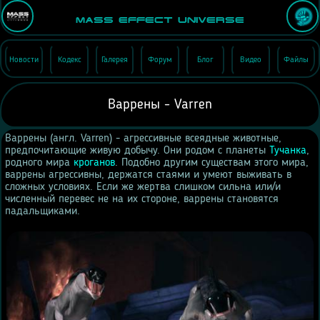
Mass Effect Universe
Новости
Кодекс
Галерея
Форум
Блог
Видео
Файлы
Варрены - Varren
Варрены (англ. Varren) - агрессивные всеядные животные,
предпочитающие живую добычу. Они родом с планеты
Тучанка
,
родного мира
кроганов
. Подобно другим существам этого мира,
варрены агрессивны, держатся стаями и умеют выживать в
сложных условиях. Если же жертва слишком сильна или/и
численный перевес не на их стороне, варрены становятся
падальщиками.