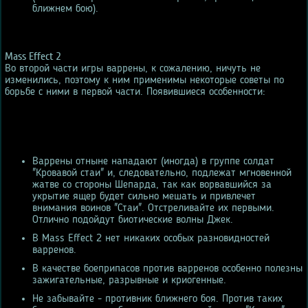
ближнем бою).
Mass Effect 2
Во второй части игры варрены, к сожалению, ничуть не
изменились, поэтому к ним применимы некоторые советы по
борьбе с ними в первой части. Появившиеся особенности:
Варрены отныне нападают (иногда) в группе солдат
"Кровавой стаи" и, следовательно, подлежат мгновенной
жатве со стороны Шепарда, так как ворвавшийся за
укрытие ящер будет сильно мешать и привлечет
внимания воинов "Стаи". Отстреливайте их первыми.
Отлично подойдут биотические волны Джек.
В Mass Effect 2 нет никаких особых разновидностей
варренов.
В качестве боеприпасов против варренов особенно полезны
зажигательные, разрывные и криогенные.
Не забывайте - противник ближнего боя. Против таких