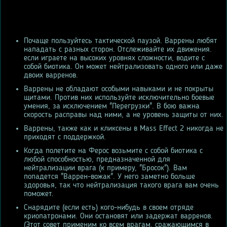
Почаще пользуйтесь тактической паузой. Варрены любят
нападать с разных сторон. Отслеживайте их движения.
если играете на высоких уровнях сложности, водите с
собой биотика. Он может нейтрализовать одного или даже
двоих варренов.
Варрены не обладают особыми навыками и не покрыты
щитами. Против них используйте исключительно боевые
умения, за исключением "Перегрузки". В бою важна
скорость расправы над ними, а не уровень защиты от них.
Варрены, также как и кликсены в Mass Effect 2 никогда не
приходят с поддержкой.
Когда полетите на Ферос возьмите с собой биотика с
любой способностью, предназначенной для
нейтрализации врага (к примеру, "Бросок"). Вам
попадется "Варрен-вожак". У него заметно больше
здоровья, так что нейтрализация такого врага вам очень
поможет.
Снарядите (если есть) кого-нибудь в своем отряде
криопатронами. Они остановят или задержат варренов.
(Этот совет применим ко всем врагам, сражающимся в