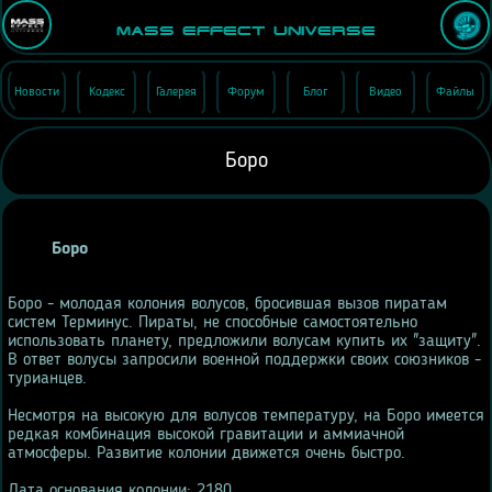
Mass Effect Universe
Новости
Кодекс
Галерея
Форум
Блог
Видео
Файлы
Боро
Боро
Боро - молодая колония волусов, бросившая вызов пиратам
систем Терминус. Пираты, не способные самостоятельно
использовать планету, предложили волусам купить их "защиту".
В ответ волусы запросили военной поддержки своих союзников -
турианцев.
Несмотря на высокую для волусов температуру, на Боро имеется
редкая комбинация высокой гравитации и аммиачной
атмосферы. Развитие колонии движется очень быстро.
Дата основания колонии: 2180