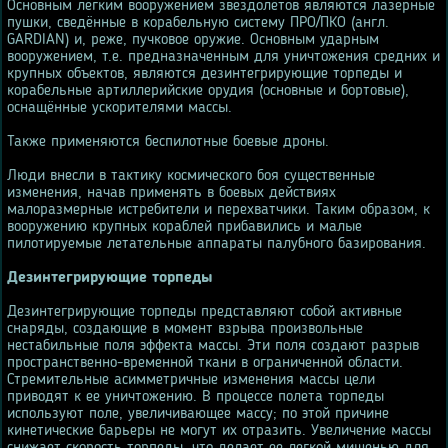
Основным лёгким вооружением звездолётов являются лазерные
пушки, сведённые в корабельную систему ПРО/ПКО (англ.
GARDIAN) и, реже, пучковое оружие. Основным ударным
вооружением, т.е. предназначенным для уничтожения средних и
крупных объектов, являются дезинтегрирующие торпеды и
корабельные артиллерийские орудия (основные и бортовые),
оснащённые ускорителями массы.
Также применяются беспилотные боевые дроны.
Люди внесли в тактику космического боя существенные
изменения, начав применять в боевых действиях
малоразмерные истребители и перехватчики. Таким образом, к
вооружению крупных кораблей прибавились и малые
пилотируемые летательные аппараты палубного базирования.
Дезинтегрирующие торпеды
Дезинтегрирующие торпеды представляют собой активные
снаряды, создающие в момент взрыва произвольные
нестабильные поля эффекта массы. Эти поля создают разрыв
пространственно-временной ткани в ограниченной области.
Стремительные асимметричные изменения массы цели
приводят к ее уничтожению. В процессе полета торпеды
используют поле, увеличивающее массу; по этой причине
кинетические барьеры не могут их отразить. Увеличение массы