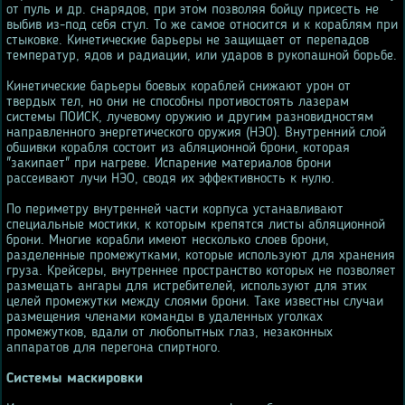
от пуль и др. снарядов, при этом позволяя бойцу присесть не
выбив из-под себя стул. То же самое относится и к кораблям при
стыковке. Кинетические барьеры не защищает от перепадов
температур, ядов и радиации, или ударов в рукопашной борьбе.
Кинетические барьеры боевых кораблей снижают урон от
твердых тел, но они не способны противостоять лазерам
системы ПОИСК, лучевому оружию и другим разновидностям
направленного энергетического оружия (НЭО). Внутренний слой
обшивки корабля состоит из абляционной брони, которая
"закипает" при нагреве. Испарение материалов брони
рассеивают лучи НЭО, сводя их эффективность к нулю.
По периметру внутренней части корпуса устанавливают
специальные мостики, к которым крепятся листы абляционной
брони. Многие корабли имеют несколько слоев брони,
разделенные промежутками, которые используют для хранения
груза. Крейсеры, внутреннее пространство которых не позволяет
размещать ангары для истребителей, используют для этих
целей промежутки между слоями брони. Таке известны случаи
размещения членами команды в удаленных уголках
промежутков, вдали от любопытных глаз, незаконных
аппаратов для перегона спиртного.
Системы маскировки