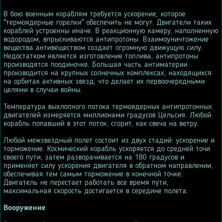
В бою военным кораблям требуется ускорение, которое
"термоядерные горелки" обеспечить не могут. Двигатели таких
кораблей устроенны иначе. В реакционную камеру, наполненную
водородом, впрыскиваются антипротоны. Взаимоуничтожение
вещества антивеществом создает огромную движущую силу.
Недостатком является изготовление топлива, антипротоны
производятся поодиночке. Большая часть антиматерии
производится на крупных солнечных комплексах, находящихся
на орбитах активных звезд, что делает их первоочередными
целями в случаи войны.
Температура выхлопного потока термоядерных антипротонных
двигателей измеряется миллионами градусов Цельсия. Любой
корабль попавший в этот поток, сгорит, как свеча на ветру.
Любой межзвездный полет состоит из двух стадий: ускорение и
торможение. Космический корабль ускоряется до средней точи
своего пути, затем разворачивается на 180 градусов и
применяет силу ускорения двигателя в обратном направлении,
обеспечивая тем самым торможение в конечной точке.
Двигатель не перестает работать все время пути,
максимальная скорость достигается в середине полета.
Вооружение