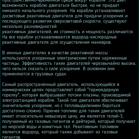
пространственно-временной сфере вокруг корабля. Это дает
возможность кораблю двигаться быстрее, но не придает
никакого начального ускорения. На корабли устанавливают
досветовые реактивные двигателя для придачи ускорения и
последующего развития сверхсветовой скорости. существуют
несколько разновидностей
реактивных двигателей, их стоимость и мощность различается.
На все корабли устанавливаются водород-кислородные
реактивные двигателя для осуществления маневров.
В ионных двигателях в качестве реактивной массы
используются ускоренные электрическим путем заряженные
частицы. Эффективность таких двигателей черезвычайно высока,
чего нельзя сказать о силе ускорения. В основном они
применяются в грузовых судах.
Самый распространённый двигатель, использующийся в
коммерческих целях представляет собой "термоядерную
горелку", которая выбрасывает потоки плазмы, производимой
электростанцией корабля. Такой тип двигателя обеспечивает
значительное ускорение, но с тепловыделением бороться
достаточно сложно. Горючее топливо для таких двигателей
имеет относительно невысокую цену, им является гелий-3,
получаемый из газовых гигантов и дейтерий, который получают
из морской воды и кометных тел. Реактивным топливом
является водород, который также добывают из газовых
гигантов.