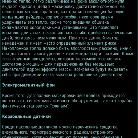
Именно тепло, легко различимое на фоне абсолютного нуля,
выдаёт корабли, делая маскировку достаточно сложной. На
некоторых малых кораблях, как правило имеющих базовую
концепцию рейдера, корпус способен некоторое время
удерживать это тепло, кроме того внешняя обшивка
охлаждается холодильными установками. Это позволяет
кораблю двигаться несколько часов либо дрейфовать несколько
дней, оставаясь незамеченным. При этом данный метод
ненадёжен и имеет место определенный элемент риска.
Накопленное тепло должно быть впоследствии рассеяно, иначе
оно достигнет такого уровня, что команда сгорит заживо. Кроме
того, крупные звездолёты, которые невозможно оснастить
достаточно мощным для передвижения без маршевых
двигателей ядром эффекта массы, всё-равно будут выдавать
себя при движении из-за выхлопа реактивных двигателей.
Электромагнитный фон
Кроме того, для полной маскировки звездолёта приходится
жертвовать системами активного обнаружения, так что корабль
фактически становится "слепым".
Корабельные датчики
Среди пассивных датчиков можно перечислить средства
визуального, термографического и радиоэлектронного
обнаружения, которые фиксируют перемещение объектов в