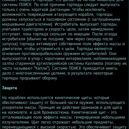
снижает скорость торпеды, что делает ее легкой мишенью для
системы ПОИСК. По этой причине торпеды следует выпускать
только с очень короткой дистанции. Чтобы исключить
возможность повреждения атакующего корабля, торпеды
должны запускаться в пассивном состоянии (с заглушёнными
маршевыми двигателями). Истребитель выпускает торпеды,
учитывая траекторию и скорость цели, затем немедленно
отступает, пока торпеда скользит по инерции. После отхода
истребителя (обычно не позднее, чем через секунду после
запуска) торпеда активирует собственное поле эффекта массы и
двигатели, чтобы устремиться к цели. Торпеды являются
основным противокорабельным оружием истребителей. Они
выпускаются в упор с короткими интервалами, напоминающими
залпы старинной артиллерийской системы Каллиопа (поэтому их
часто называют "Капли"). Системе ПОИСК приходится иметь
дело с многочисленными целями, в результате некоторые
торпеды прорывают оборону.
Защита
На кораблях используются кинетические щиты, которые
обеспечивают защиту от большей части оружия, использующего
ускорители массы. Принцип их действия одинаков и для щита
на космолете, и для бронекостюма. Кинетический щит – это
отталкивающее поле эффекта массы, генерируемое небольшими
излучателями. Щит легко отражает небольшие предметы,
перемещающиеся с высокой скоростью. Это обеспечивает защиту