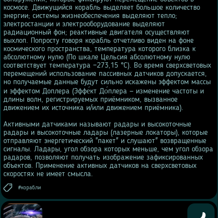
космосе. Движущийся корабль выделяет большое количество
энергии; системы жизнеобеспечения выделяют тепло;
электростанции и электрооборудование выделяют
радиационный фон; реактивные двигателя осуществляют
выхлоп. Попросту говоря корабль отчетливо виден на фоне
космического пространства, температура которого близка к
абсолютному нулю (По шкале Цельсия абсолютному нулю
соответствует температура −273,15 °C). Во время сверхсветовых
перемещений использование пассивных датчиков допускается,
но получаемые данные будут сильно искажены эффектом массы
и эффектом Доплера (Эффе́кт До́плера — изменение частоты и
длины волн, регистрируемых приёмником, вызванное
движением их источника и/или движением приёмника).
Активными датчиками называют радары и высокоточные
радары и высокоточные ладары (лазерные локаторы), которые
отправляют энергетический "пакет" и слушают" возвращенные
сигналы. Ладары, угол обзора которых меньше, чем угол обзора
радаров, позволяют получать изображение зафиксированных
объектов. Применение активных датчиков на сверхсветовых
скоростях не имеет смысла.
корабли