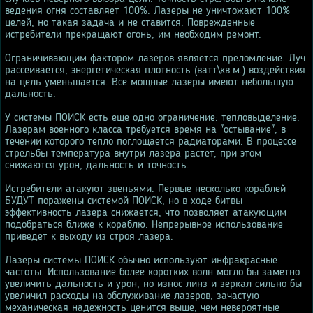
ведения огня составляет 100%. Лазеры не уничтожают 100%
целей, но такая задача и не ставится. Поврежденные
истребители прекращают огонь, им необходим ремонт.
Ограничивающим фактором лазеров является преломление. Луч
рассеивается, энергетическая плотность (ватт\кв.м.) воздействия
на цель уменьшается. Все мощные лазеры имеют небольшую
дальность.
У системы ПОИСК есть еще одно ограничение: тепловыделение.
Лазерам военного класса требуется время на "остывание", в
течении которого тепло поглощается радиаторами. В процессе
стрельбы температура внутри лазера растет, при этом
снижаются урон, дальность и точность.
Истребители атакуют звеньями. Первые несколько кораблей
БУДУТ поражены системой ПОИСК, но в ходе битвы
эффективность лазера снижается, что позволяет атакующим
подобраться ближе к кораблю. Непрерывное использование
приведет к выходу из строя лазера.
Лазеры системы ПОИСК обычно используют инфракрасные
частоты. Использование более коротких волн могло бы заметно
увеличить дальность и урон, но износ линз и зеркал сильно бы
увеличил расходы на обслуживание лазеров, зачастую
механическая надежность ценится выше, чем невероятные