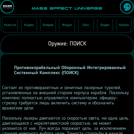
Mass Effect Universe
Новости
Кодекс
Галерея
Форум
Блог
Видео
Файлы
Оружие: ПОИСК
Противокорабельный Оборонный Интегрированный
Системный Комплекс (ПОИСК)
Состоит из противоракетных и зенитных лазерных турелей,
установленных на внешней стороне корпуса корабля. Поскольку
комплекс полностью управляется компьютером, офицеру-
стрелку требуется лишь включить систему и обозначить
вражеские цели.
Поскольку лазеры двигаются со скоростью света, ни одна цель,
двигающаяся с нерелятивистской скоростью, не может
уклонится от них. Луч всегда поражает цель, за исключением
случаев неверного выбора цели. Точность стрельбы в начале