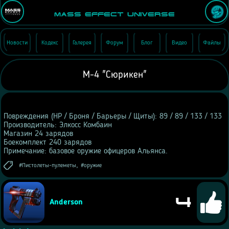
Mass Effect Universe
Новости
Кодекс
Галерея
Форум
Блог
Видео
Файлы
M-4 "Сюрикен"
Повреждения (HP / Броня / Барьеры / Щиты): 89 / 89 / 133 / 133
Производитель: Элкосс Комбаин
Магазин 24 зарядов
Боекомплект 240 зарядов
Примечание: базовое оружие офицеров Альянса.
,
Пистолеты-пулеметы
оружие
4
Anderson