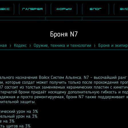
декс
Галерея
Форум
Блог
Ви
Броня N7
вная
Кодекс
Оружие, техника и технологии
Броня и экипир
ального назначения Войск Систем Альянса. N7 – высочайший ранг 
и, которые солдат может получить только после прохождения пр
N7 состоит из толстых заменяемых керамических пластин с кинети
терчатой брони придаёт носящему дополнительную гибкость и по
надежная и просто ремонтируемая, броня N7 также поддерживает 
нительной защиты.
тический урон на 3%
рельный урон на 3%
е на 3%
сть щитов на 3%