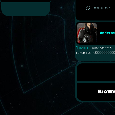
,
броня
N7
Anderso
1
слон
(2011-12-15 12:57)
такое говно000000000