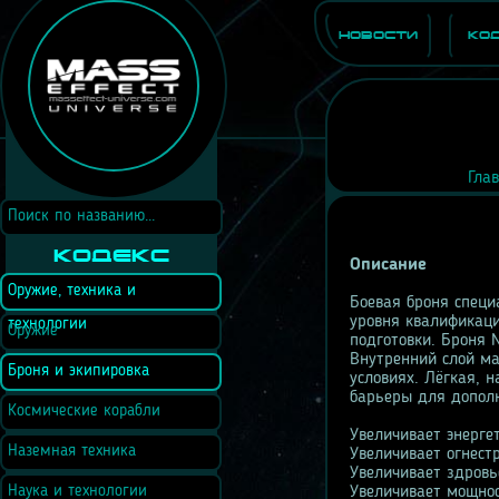
Новости
Ко
Гла
Кодекс
Описание
Оружие, техника и
Боевая броня специ
уровня квалификаци
технологии
Оружие
подготовки. Броня 
Внутренний слой ма
Броня и экипировка
условиях. Лёгкая, 
барьеры для допол
Космические корабли
Увеличивает энерге
Наземная техника
Увеличивает огнест
Увеличивает здровь
Наука и технологии
Увеличивает мощно