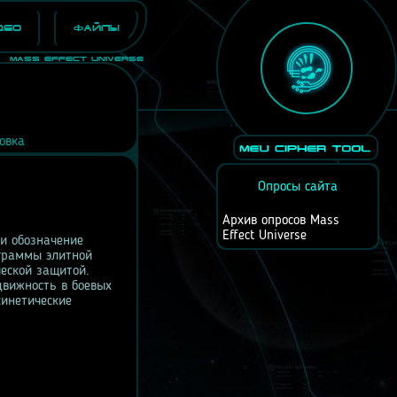
део
Файлы
Mass Effect Universe
овка
Опросы сайта
Архив опросов Mass
Effect Universe
и обозначение
ограммы элитной
ческой защитой.
движность в боевых
кинетические