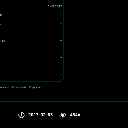
пистолет
я:
-
:
-
-
ть:
-
:
-
-
-
-
,
,
емучка
пистолет
оружие
2017-02-03
4844