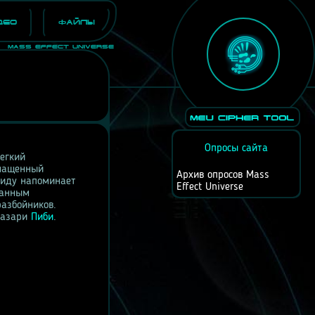
део
Файлы
Mass Effect Universe
Опросы сайта
легкий
снащенный
Архив опросов Mass
виду напоминает
Effect Universe
банным
азбойников.
 азари
Пиби
.