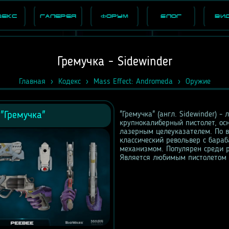
декс
Галерея
Форум
Блог
Ви
Гремучка - Sidewinder
Главная
Кодекс
Mass Effect: Andromeda
Оружие
"Гремучка"
"Гремучка" (англ. Sidewinder) - 
крупнокалиберный пистолет, о
лазерным целеуказателем. По 
классический револьвер с бара
механизмом. Популярен среди р
Является любимым пистолетом