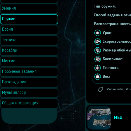
Тип оружия:
Умения
Способ ведения огн
Оружие
Распространенность
Броня
Урон:
Техника
Скорострельнос
Размер обоймы
Корабли
Боеприпас:
Миссии
Точность:
Побочные задания
Вес:
Прохождение
,
Sidewinder
Гр
Мультиплеер
Общая информация
MEU