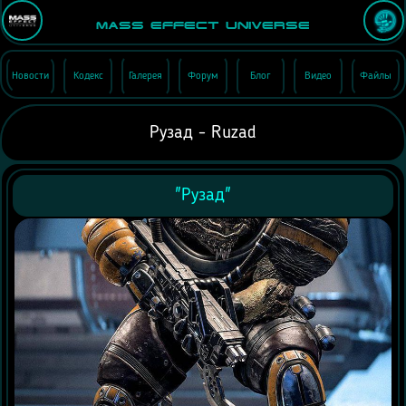
Mass Effect Universe
Новости
Кодекс
Галерея
Форум
Блог
Видео
Файлы
Рузад - Ruzad
"Рузад"