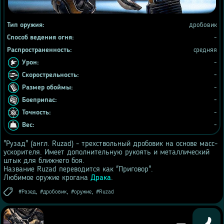
Тип оружия:
дробовик
Способ ведения огня:
-
Распространенность:
средняя
Урон:
-
Скорострельность:
-
Размер обоймы:
-
Боеприпас:
-
Точность:
-
Вес:
-
"Рузад" (англ. Ruzad) - трехствольный дробовик на основе масс-
ускорителя. Имеет дополнительную рукоять и металлический
штык для ближнего боя.
Название Ruzad переводится как "Приговор".
Любимое оружие крогана
Драка
.
,
,
,
Разед
дробовик
оружие
Ruzad