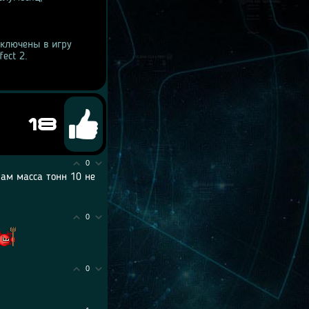
включены в игру
ect 2.
18
0
там масса тонн 10 не
0
0