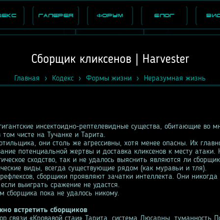
декс
Галерея
Форум
Блог
Ви
Сборщик кликсенов | Harvester
Главная
Кодекс
Формы жизни
Неразумная жизнь
гигантские инсектоидно-рептелевидные существа, обитающие во м
в том чисте на Тучанке и Тарита.
отильщика, они столь же агрессивны, хотя менее опасны. Их главн
вание потенциальной жертвы и доставка кликсенов к месту атаки. 
гическое сходство, так и не удалось выяснить являются ли сборщи
ические виды, всегда существующие рядом (как муравьи и тля).
рефлексов, сборщики проявляют зачатки интеллекта. Они никогда 
 если выиграть сражение не удастся.
м сборщика пока не удалось никому.
жно встретить сборщиков
тор связи «Кровавой стаи» Тарита, система Люсарны, туманность П