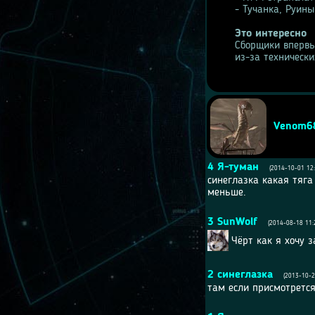
- Тучанка, Руины
Это интересно
Сборщики впервы
из-за технически
Venom6
4
Я-туман
(2014-10-01 12:
синеглазка какая тяга
меньше.
3
SunWolf
(2014-08-18 11:
Чёрт как я хочу 
2
синеглазка
(2013-10-2
там если присмотрется