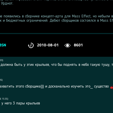
 Урднот.
е появились в сборнике концепт-арта для Mass Effect, но небыли 
х и бюджетных ограничений. Дебют сборщиков состоялся в Mass Eff
2010-08-01
8601
8SN
59)
 должна быть у этих крыльев, что бы поднять в небо такую тушу, 
26)
захватить этого сборщика))) и досканально изучить это_ существо
6 15:35)
 у него 3 пары крыльев