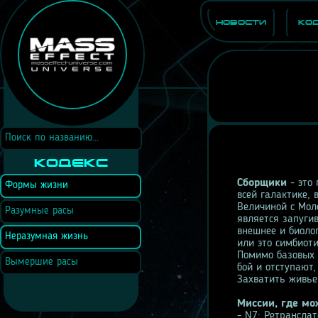
Новости
Ко
Кодекс
Сборщики
- это 
Формы жизни
всей галактике, 
Величиной с Мол
Разумные расы
является запуги
внешнее и биоло
Неразумная жизнь
или это симбиот
Помимо базовых 
Вымершие расы
бой и отступают,
Захватить живье
Миссии, где мо
- N7: Ретрансла