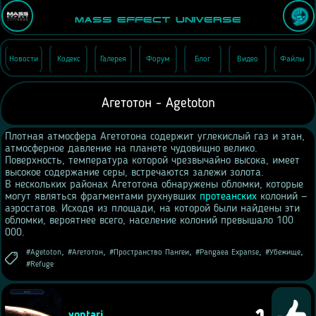
Mass Effect Universe
Новости
Кодекс
Галерея
Форум
Блог
Видео
Файлы
Агетотон - Agetoton
Плотная атмосфера Агетотона содержит углекислый газ и этан,
атмосферное давление на планете чудовищно велико.
Поверхность, температура которой чрезвычайно высока, имеет
высокое содержание серы, встречаются залежи золота.
В нескольких районах Агетотона обнаружены обломки, которые
могут являться фрагментами рухнувших
протеанских
колоний —
аэростатов. Исходя из площади, на которой были найдены эти
обломки, вероятнее всего, население колоний превышало 100
000.
,
,
,
,
,
Agetoton
Агетотон
Пространство Пангеи
Pangaea Expanse
Убежище
Refuge
1
yontari