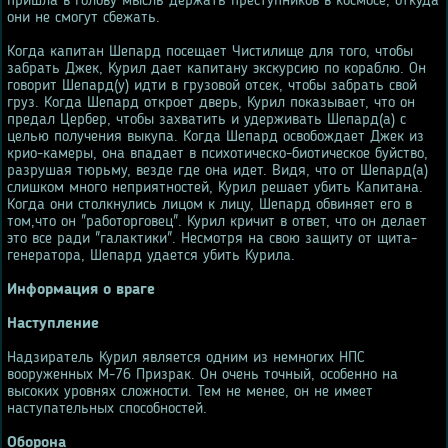
пришла в голову мысль держать преступников в космосе, откуда
они не смогут сбежать.
Когда капитан Шепард посещает Чистилище для того, чтобы
забрать Джек, Курил дает капитану экскурсию по кораблю. Он
говорит Шепард(у) идти в грузовой отсек, чтобы забрать свой ​​
груз. Когда Шепард откроет дверь, Курил показывает, что он
предал Цербер, чтобы захватить и удерживать Шепард(а) с
целью получения выкупа. Когда Шепард освобождает Джек из
крио-камеры, она впадает в психотическо-биотическое буйство,
разрушая тюрьму, везде где она идет. Видя, что от Шепард(а)
слишком много неприятностей, Курил решает убить Капитана.
Когда они столкнулись лицом к лицу, Шепард обвиняет его в
том,что он "работорговец". Курил кричит в ответ, что он делает
это все ради "галактики". Несмотря на свою защиту от щита-
генератора, Шепард удается убить Курила.
Информация о враге
Наступление
Надзиратель Курил является одним из немногих НПС
вооруженных М-76 Призрак. Он очень точный, особенно на
высоких уровнях сложности. Тем не менее, он не имеет
наступательных способностей.
Оборона