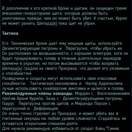
В дополнение к его крепкой броне и щитам, он защищен тремя
внешними генераторами щита, которые должны быть
уничтожены прежде, чем он может быть убит. К счастью, Курил
не может ранить Шепард(а) пока щит не убран.
Тактика
Его
Техническая броня дает ему мощные щиты, используйте
Дезинтегрирующие патроны и
Перегрузка, чтобы убрать их.
Он расположен на возвышенности, с хорошим осмотром, хотя он
будет придерживать голову в течение длительных периодов
времени в укрытии, но потом высовывается чтобы взорвать
Шепард(а) градом из своего Призрака, что делает его уязвимым
к способностям.
Разведчики и солдаты могут использовать свои классовые
способности:
Тактическая маскировка и
Напор Адреналина
лучше использовать снайперские винтовки и целится в голову.
Рекомендуемые члены команды:
Мордин с
Воспламенением
против брони Курила, Заид с
Дезинтегрирующими патроны,
Гаррус
Перегрузка против щитов, и Миранда Лоусон с
перегрузкой и
Деформация.
Он очень точно стреляет из Призрака, и может убить вас в
считанные секунды на любом уровне сложности. Старайтесь не
оставаться открытыми слишком долго.
Для начала рекомендую избавиться от солдат Боец "Синих