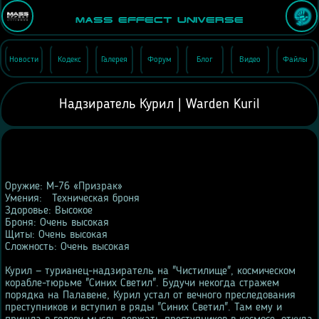
Mass Effect Universe
Новости
Кодекс
Галерея
Форум
Блог
Видео
Файлы
Надзиратель Курил | Warden Kuril
Оружие: M-76 «Призрак»
Умения:
Техническая броня
Здоровье: Высокое
Броня: Очень высокая
Щиты: Очень высокая
Сложность: Очень высокая
Курил — турианец-надзиратель на "Чистилище", космическом
корабле-тюрьме "Синих Светил". Будучи некогда стражем
порядка на Палавене, Курил устал от вечного преследования
преступников и вступил в ряды "Синих Светил". Там ему и