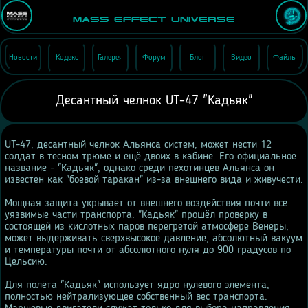
Mass Effect Universe
Новости
Кодекс
Галерея
Форум
Блог
Видео
Файлы
Десантный челнок UT-47 "Кадьяк"
UT-47, десантный челнок Альянса систем, может нести 12
солдат в тесном трюме и ещё двоих в кабине. Его официальное
название - "Кадьяк", однако среди пехотинцев Альянса он
известен как "боевой таракан" из-за внешнего вида и живучести.
Мощная защита укрывает от внешнего воздействия почти все
уязвимые части транспорта. "Кадьяк" прошёл проверку в
состоящей из кислотных паров перегретой атмосфере Венеры,
может выдерживать сверхвысокое давление, абсолютный вакуум
и температуры почти от абсолютного нуля до 900 градусов по
Цельсию.
Для полёта "Кадьяк" использует ядро нулевого элемента,
полностью нейтрализующее собственный вес транспорта.