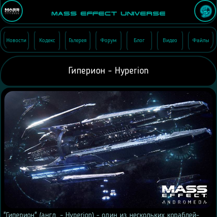
Mass Effect Universe
Новости
Кодекс
Галерея
Форум
Блог
Видео
Файлы
Гиперион - Hyperion
"Гиперион" (англ. - Hyperion) - один из нескольких кораблей-