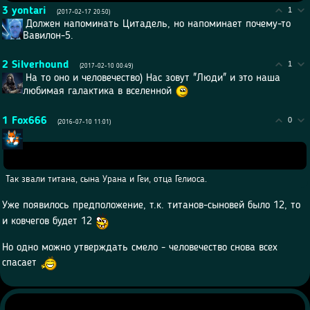
3
yontari
1
(2017-02-17 20:50)
Должен напоминать Цитадель, но напоминает почему-то
Вавилон-5.
2
Silverhound
1
(2017-02-10 00:49)
На то оно и человечество) Нас зовут "Люди" и это наша
любимая галактика в вселенной
1
Fox666
0
(2016-07-10 11:01)
Цитата
Так звали титана, сына Урана и Геи, отца Гелиоса.
Уже появилось предположение, т.к. титанов-сыновей было 12, то
и ковчегов будет 12
Но одно можно утверждать смело - человечество снова всех
спасает