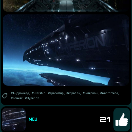
,
,
,
,
,
,
Андромеда
Starship
spaceship
корабли
Гиперион
Andromeda
,
Ковчег
Hyperion
21
MEU