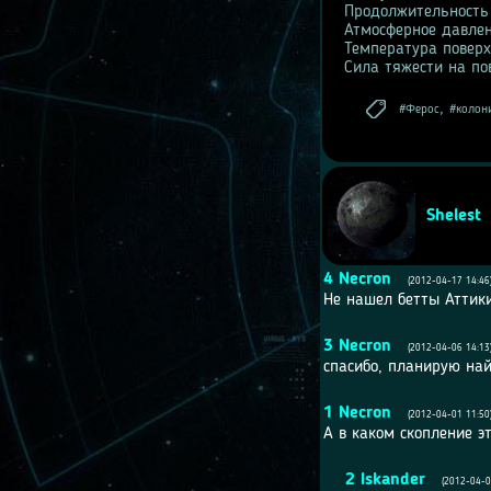
Продолжительность 
Атмосферное давлен
Температура поверх
Сила тяжести на пов
,
Ферос
колон
Shelest
4
Nеcron
(2012-04-17 14:46
Не нашел бетты Аттики
3
Nеcron
(2012-04-06 14:13
спасибо, планирую най
1
Nеcron
(2012-04-01 11:50
А в каком скопление э
2
Iskander
(2012-04-0