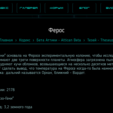
декс
Галерея
Форум
Блог
Ви
Ферос
Главная
Кодекс
Бета Аттики - Attican Beta
Тезей - Theseu
ени" основала на Феросе экспериментальную колонию, чтобы иссле
имают две трети поверхности планеты. Атмосфера загрязнена пы
рудняют кучи обломков, возвышающиеся на несколько десятков мет
 сделать вывод, что температура на Феросе когда-то была намно
ка: дальний называется Оркан, ближний - Вардет.
нии: 2178
зо-Гени"
: 3,2 земного года