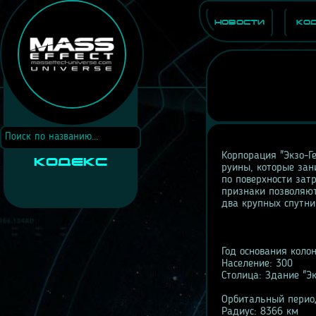
Новости
Ко
Корпорация "Экзо-Г
Кодекс
руины, которые зан
по поверхности зат
признаки позволяют
два крупных спутни
Год основания коло
Население: 300
Столица: Здание "Эк
Орбитальный период
Радиус: 8366 км