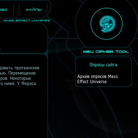
део
Файлы
Mass Effect Universe
s
Опросы сайта
довать протеанские
лью. Перемещение
Архив опросов Mass
ров. Некоторые
Effect Universe
го ниже. У Фероса