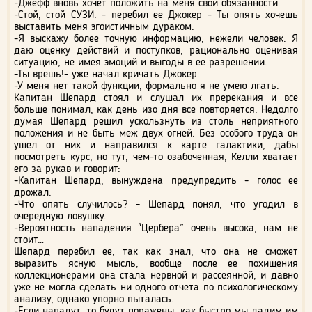
-Джефф вновь хочет положить на меня свои обязанности…
-Стой, стой СУЗИ. - перебил ее Джокер - Ты опять хочешь
выставить меня эгоистичным дураком.
-Я выскажу более точную информацию, нежели человек. Я
даю оценку действий и поступков, рационально оценивая
ситуацию, не имея эмоций и выгоды в ее разрешении.
-Ты врешь!- уже начал кричать Джокер.
-У меня нет такой функции, формально я не умею лгать.
Капитан Шепард стоял и слушал их пререкания и все
больше понимал, как день изо дня все повторяется. Недолго
думая Шепард решил ускользнуть из столь неприятного
положения и не быть меж двух огней. Без особого труда он
ушел от них и направился к карте галактики, дабы
посмотреть курс, но тут, чем-то озабоченная, Келли хватает
его за рукав и говорит:
-Капитан Шепард, вынуждена предупредить - голос ее
дрожал.
-Что опять случилось? - Шепард понял, что угодил в
очередную ловушку.
-Вероятность нападения "Цербера” очень высока, нам не
стоит…
Шепард перебил ее, так как знал, что она не сможет
выразить ясную мысль, вообще после ее похищения
коллекционерами она стала нервной и рассеянной, и давно
уже не могла сделать ни одного отчета по психологическому
анализу, однако упорно пыталась.
-Если нападут, то будут поражены, как быстро мы дадим им