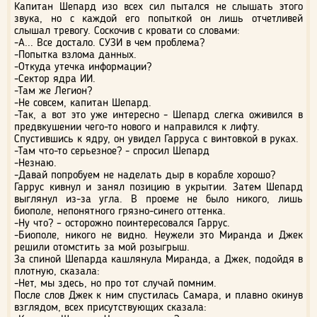
Капитан Шепард изо всех сил пытался не слышать этого
звука, но с каждой его попыткой он лишь отчетливей
слышал тревогу. Соскочив с кровати со словами:
-А... Все достало. СУЗИ в чем проблема?
-Попытка взлома данных.
-Откуда утечка информации?
-Сектор ядра ИИ.
-Там же Легион?
-Не совсем, капитан Шепард.
-Так, а вот это уже интересно - Шепард слегка оживился в
предвкушении чего-то нового и направился к лифту.
Спустившись к ядру, он увидел Гарруса с винтовкой в руках.
-Там что-то серьезное? - спросил Шепард
-Незнаю.
-Давай попробуем не наделать дыр в корабле хорошо?
Гаррус кивнул и занял позицию в укрытии. Затем Шепард
выглянул из-за угла. В проеме не было никого, лишь
биополе, непонятного грязно-синего оттенка.
-Ну что? – осторожно поинтересовался Гаррус.
-Биополе, никого не видно. Неужели это Миранда и Джек
решили отомстить за мой розыгрыш.
За спиной Шепарда кашлянула Миранда, а Джек, подойдя в
плотную, сказала:
-Нет, мы здесь, но про тот случай помним.
После слов Джек к ним спустилась Самара, и плавно окинув
взглядом, всех присутствующих сказала: