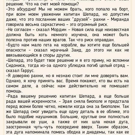
решение. Что на счет моей помощи?
-Это абсурдно! Мы не можем брать, кого попало на борт,
при всем моем уважении капитан Шепард, но допустим
даже, что это посланник ваших ”друзей”- рахни – Миранда
говорила весьма саркастично – это огромный риск.
-Не согласен – сказал Мордин – Новая сила еще неизвестная
должна быть хоть немного изучена, она может быть
полезна против наших врагов. Так что риск оправдан.
-Будто нам мало гета на корабле, вы хотите еще большей
опасности – сказал мрачный Заид, до этого ни как не
ввязывающийся в споры других.
-Шепард, это будет твое решение и я его приму, но вспомни
Сидониса, тогда из-за одного ублюдка погиб целый отряд –
сказал Гаррус.
-Я доверяю рахни, но я незнаю стоит ли мне доверять вам.
Однако, я хочу принять вас. Время покажет, кто вы есть на
самом деле, а сейчас нам действительно не помешает
помощь.
-Рада вашему решению капитан Шепард, а еще больше
рада вашей искренности. – Эрая сняла биополе и предстала
перед всеми более четко, нежели когда она за биополем. Так
же Шепард смог увидеть еще одну деталь в ее облике, это
было подобие наушников. Большие, круглые они полностью
закрывали ее уши, а также от них шла некая дуга,
заостренная чуть-чуть посередине вверх. Таким образом,
эта дуга напоминала помесь ободка и диадемы, так как ее