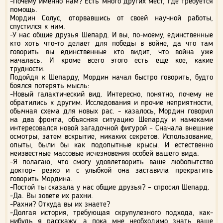
-Почему именно нам? Есть много других мест, где требуется
помощь.
Мордин Солус, оторвавшись от своей научной работы,
спустился к ним.
-У нас общие друзья Шепард. И вы, по-моему, единственные
кто хоть что-то делает для победы в войне, да что там
говорить вы единственные кто видит, что война уже
началась. И кроме всего этого есть еще кое, какие
трудности.
Подойдя к Шепарду, Мордин начал быстро говорить, будто
боялся потерять мысль:
-Новый галактический вид. Интересно, понятно, почему не
обратились к другим. Исследования и прочие неприятности,
обычная схема для новых рас. - казалось, Мордин говорил
на два фронта, объясняя ситуацию Шепарду и намеками
интересовался новой загадочной фигурой – Сначала внешние
осмотры, затем вскрытие, никаких секретов. Использование,
опыты, были бы как подопытные крысы. И естественно
неизвестные массовые исчезновения особей вашего вида.
-Я полагаю, что смогу удовлетворить ваше любопытство
доктор- резко и с улыбкой она заставила прекратить
говорить Мордина.
-Постой ты сказала у нас общие друзья? – спросил Шепард.
-Да. Вы зовете их рахни.
-Рахни? Откуда вы их знаете?
-Долгая история, требующая скрупулезного подхода, как-
нибудь я расскажу, а пока мне необходимо знать ваше