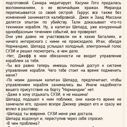
подготовкой. Самара медитирует. Касуми Гото предалась
воспоминаниям, о ее величайших кражах. Миранда
переписывается со своей сестрой. Гаррус все также без
изменений занимается калибровкой… Джек и Заид Массани
делятся опытом по убийству. Тали доказывает что-то
техникам корабля. Ну, а капитан Шепард, уже изнуренный
однообразным течением событий, все проверяет.
Они уже давно не участвовали ни в каких баталиях, и
ничего интересного с ними не происходило. Итак, обходя
Нормандию, Шепард услышал холодный, электронный голос
СУЗИ и решил посмотреть, в чем дело.
-Нет, Джефф в мои обязанности не входит управление
кораблем за тебя.
-Ты все равно теперь имеешь полный доступ к системе
управления корабля. Чего тебе стоит на время подменить
меня?
-По моим данным капитан Шепард, предпочитает, чтобы
управлением корабля занимались вы. Иначе надобности
вашего присутствия на борту "Нормандии” нет.
-Даже я хочу отдыхать СУЗИ, я не машина!
Шепард подошел к ним поближе, они какое-то время не
замечали его, однако вскоре Джокер увидел его и сразу же
вплел в разговор:
-Шепард ты вовремя. СУЗИ меня уже достала.
Шепард вздохнул и, переступив через себя спросил:
-В чем проблема?