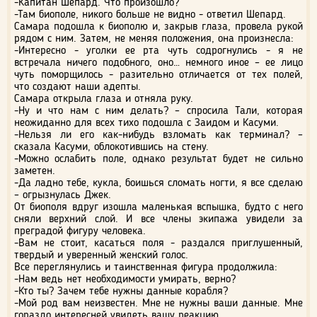
-Капитан Шепард. Что произошло?
-Там биополе, никого больше не видно - ответил Шепард.
Самара подошла к биополю и, закрыв глаза, провела рукой
рядом с ним. Затем, не меняя положения, она произнесла:
-Интересно - уголки ее рта чуть содрогнулись - я не
встречала ничего подобного, оно… немного иное – ее лицо
чуть поморщилось - разительно отличается от тех полей,
что создают наши адепты.
Самара открыла глаза и отняла руку.
-Ну и что нам с ним делать? – спросила Тали, которая
неожиданно для всех тихо подошла с Заидом и Касуми.
-Нельзя ли его как-нибудь взломать как терминал? –
сказала Касуми, облокотившись на стену.
-Можно ослабить поле, однако результат будет не сильно
заметен.
-Да ладно тебе, кукла, боишься сломать ногти, я все сделаю
– огрызнулась Джек.
От биополя вдруг изошла маленькая вспышка, будто с него
сняли верхний слой. И все члены экипажа увидели за
преградой фигуру человека.
-Вам не стоит, касаться поля - раздался приглушенный,
твердый и уверенный женский голос.
Все переглянулись и таинственная фигура продолжила:
-Нам ведь нет необходимости умирать, верно?
-Кто ты? Зачем тебе нужны данные корабля?
-Мой род вам неизвестен. Мне не нужны ваши данные. Мне
гораздо интересней увидеть вашу реакцию.