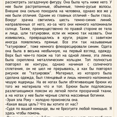
рассмотреть загадочную фигуру. Она была чуть ниже него. У
нее были растрепанные, объемные, темно-русые волосы.
Внешне она сильно походила на человека, однако все же у
нее были отличия. Одним из главных отличий - были глаза.
Вокруг зрачка светились шесть темно-синих линий,
направленных от него, из-за чего они немного напоминали
солнце. Также, преимущественно по правой стороне ее тела
и лица, шли татуировки, если их можно так назвать. Они
извивались, превращались в круги, рядом с завитком
иногда появлялись прямые. Все эти так называемые
"татуировки”, тоже немного флюоресцировали синим. Одета
она была в весьма необычную, на первый взгляд, одежду.
Верх был чем-то похож на топ на одной лямке, эта лямка
была скреплена металлическим кольцом. Топ полностью
повторял ее контуры, однако начиная с солнечного
сплетения, он не шел не прерываясь, а как бы повторял
рисунок ее "татуировок”. Материал, из которого была
сделана одежда, был глянцевый и лишь немного напоминал
чешую ящерицы. На ее ногах были обтягивающие брюки из
того же материала что и топ. Брюки были подпоясаны
разлетающимся поясом из легкой почти прозрачной ткани,
а на ногах у нее были черные слегка массивные ботинки.
-Эрая эла Року – холодно произнесла она.
-Какая ваша цель? Что вы хотите от нас?
-Судя по вашей команде, вы не брезгуете любой помощью. Я
здесь чтобы помочь.