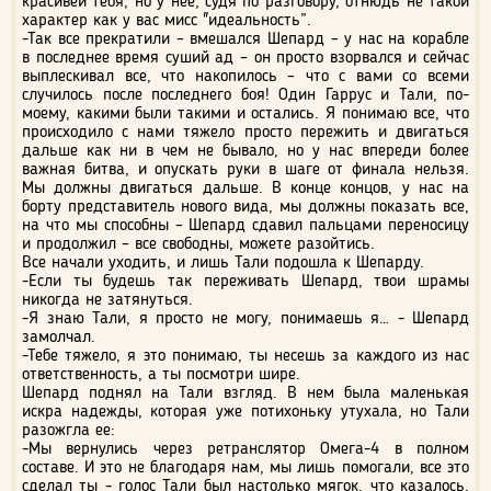
красивей тебя, но у нее, судя по разговору, отнюдь не такой
характер как у вас мисс "идеальность”.
-Так все прекратили – вмешался Шепард – у нас на корабле
в последнее время суший ад – он просто взорвался и сейчас
выплескивал все, что накопилось – что с вами со всеми
случилось после последнего боя! Один Гаррус и Тали, по-
моему, какими были такими и остались. Я понимаю все, что
происходило с нами тяжело просто пережить и двигаться
дальше как ни в чем не бывало, но у нас впереди более
важная битва, и опускать руки в шаге от финала нельзя.
Мы должны двигаться дальше. В конце концов, у нас на
борту представитель нового вида, мы должны показать все,
на что мы способны – Шепард сдавил пальцами переносицу
и продолжил – все свободны, можете разойтись.
Все начали уходить, и лишь Тали подошла к Шепарду.
-Если ты будешь так переживать Шепард, твои шрамы
никогда не затянуться.
-Я знаю Тали, я просто не могу, понимаешь я… - Шепард
замолчал.
-Тебе тяжело, я это понимаю, ты несешь за каждого из нас
ответственность, а ты посмотри шире.
Шепард поднял на Тали взгляд. В нем была маленькая
искра надежды, которая уже потихоньку утухала, но Тали
разожгла ее:
-Мы вернулись через ретранслятор Омега-4 в полном
составе. И это не благодаря нам, мы лишь помогали, все это
сделал ты - голос Тали был настолько мягок, что казалось,