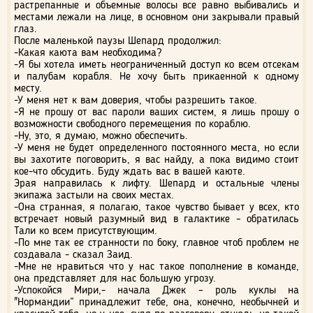
растрепанные и объемные волосы все равно выбивались и
местами лежали на лице, в основном они закрывали правый
глаз.
После маленькой паузы Шепард продолжил:
-Какая каюта вам необходима?
-Я бы хотела иметь неограниченный доступ ко всем отсекам
и палубам корабля. Не хочу быть прикаенной к одному
месту.
-У меня нет к вам доверия, чтобы разрешить такое.
-Я не прошу от вас пароли ваших систем, я лишь прошу о
возможности свободного перемещения по кораблю.
-Ну, это, я думаю, можно обеспечить.
-У меня не будет определенного постоянного места, но если
вы захотите поговорить, я вас найду, а пока видимо стоит
кое-что обсудить. Буду ждать вас в вашей каюте.
Эрая направилась к лифту. Шепард и остальные члены
экипажа застыли на своих местах.
-Она странная, я полагаю, такое чувство бывает у всех, кто
встречает новый разумный вид в галактике – обратилась
Тали ко всем присутствующим.
-По мне так ее странности по боку, главное чтоб проблем не
создавала - сказал Заид.
-Мне не нравиться что у нас такое пополнение в команде,
она представляет для нас большую угрозу.
-Успокойся Мири,- начала Джек – роль куклы на
"Нормандии” принадлежит тебе, она, конечно, необычней и