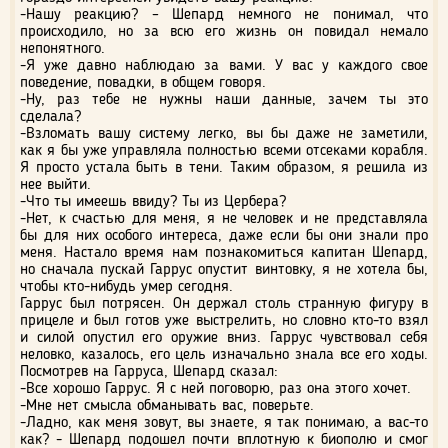
-Нашу реакцию? – Шепард немного не понимал, что
происходило, но за всю его жизнь он повидал немало
непонятного.
-Я уже давно наблюдаю за вами. У вас у каждого свое
поведение, повадки, в общем говоря.
-Ну, раз тебе не нужны наши данные, зачем ты это
сделала?
-Взломать вашу систему легко, вы бы даже не заметили,
как я бы уже управляла полностью всеми отсеками корабля.
Я просто устала быть в тени. Таким образом, я решила из
нее выйти.
-Что ты имеешь ввиду? Ты из Цербера?
-Нет, к счастью для меня, я не человек и не представляла
бы для них особого интереса, даже если бы они знали про
меня. Настало время нам познакомиться капитан Шепард,
но сначала пускай Гаррус опустит винтовку, я не хотела бы,
чтобы кто-нибудь умер сегодня.
Гаррус был потрясен. Он держал столь странную фигуру в
прицеле и был готов уже выстрелить, но словно кто-то взял
и силой опустил его оружие вниз. Гаррус чувствовал себя
неловко, казалось, его цель изначально знала все его ходы.
Посмотрев на Гарруса, Шепард сказал:
-Все хорошо Гаррус. Я с ней поговорю, раз она этого хочет.
-Мне нет смысла обманывать вас, поверьте.
-Ладно, как меня зовут, вы знаете, я так понимаю, а вас-то
как? - Шепард подошел почти вплотную к биополю и смог