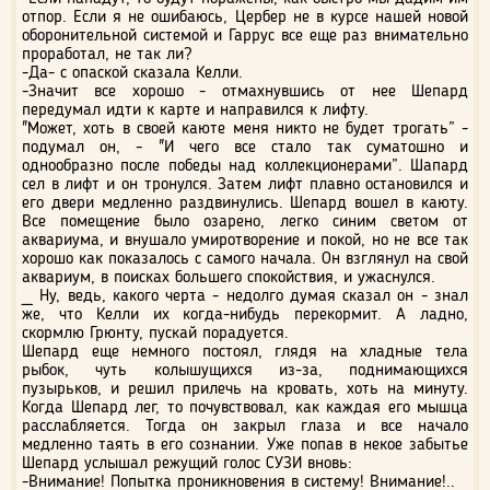
отпор. Если я не ошибаюсь, Цербер не в курсе нашей новой
оборонительной системой и Гаррус все еще раз внимательно
проработал, не так ли?
-Да- с опаской сказала Келли.
-Значит все хорошо - отмахнувшись от нее Шепард
передумал идти к карте и направился к лифту.
"Может, хоть в своей каюте меня никто не будет трогать” -
подумал он, - "И чего все стало так суматошно и
однообразно после победы над коллекционерами”. Шапард
сел в лифт и он тронулся. Затем лифт плавно остановился и
его двери медленно раздвинулись. Шепард вошел в каюту.
Все помещение было озарено, легко синим светом от
аквариума, и внушало умиротворение и покой, но не все так
хорошо как показалось с самого начала. Он взглянул на свой
аквариум, в поисках большего спокойствия, и ужаснулся.
_ Ну, ведь, какого черта - недолго думая сказал он - знал
же, что Келли их когда-нибудь перекормит. А ладно,
скормлю Грюнту, пускай порадуется.
Шепард еще немного постоял, глядя на хладные тела
рыбок, чуть колышущихся из-за, поднимающихся
пузырьков, и решил прилечь на кровать, хоть на минуту.
Когда Шепард лег, то почувствовал, как каждая его мышца
расслабляется. Тогда он закрыл глаза и все начало
медленно таять в его сознании. Уже попав в некое забытье
Шепард услышал режущий голос СУЗИ вновь:
-Внимание! Попытка проникновения в систему! Внимание!..