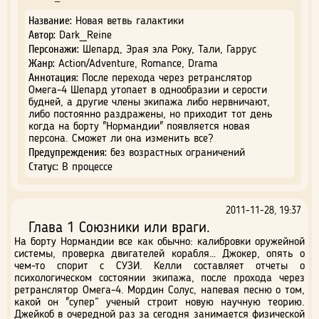
Название:
Новая ветвь галактики
Автор:
Dark_Reine
Персонажи:
Шепард, Эрая эла Року, Тали, Гаррус
Жанр:
Action/Adventure, Romance, Drama
Аннотация:
После перехода через ретранслятор
Омега-4 Шепард утопает в однообразии и серости
будней, а другие члены экипажа либо нервничают,
либо постоянно раздражены, но приходит тот день
когда на борту "Нормандии" появляется новая
персона. Сможет ли она изменить все?
Предупреждения:
без возрастных ограничений
Статус:
В процессе
2011-11-28, 19:37
Глава 1 Союзники или враги.
На борту Нормандии все как обычно: калибровки оружейной
системы, проверка двигателей корабля… Джокер, опять о
чем-то спорит с СУЗИ. Келли составляет отчеты о
психологическом состоянии экипажа, после прохода через
ретранслятор Омега-4. Мордин Солус, напевая песню о том,
какой он "супер” ученый строит новую научную теорию.
Джейкоб в очередной раз за сегодня занимается физической