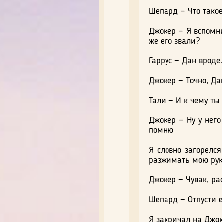
Шепард — Что тако
Джокер — Я вспомни
же его звали?
Гаррус — Дан вроде.
Джокер — Точно, Да
Тали — И к чему т
Джокер — Ну у него
помню
Я словно загорелс
разжимать мою руку
Джокер — Чувак, рас
Шепард — Отпусти е
Я закричал на Джок