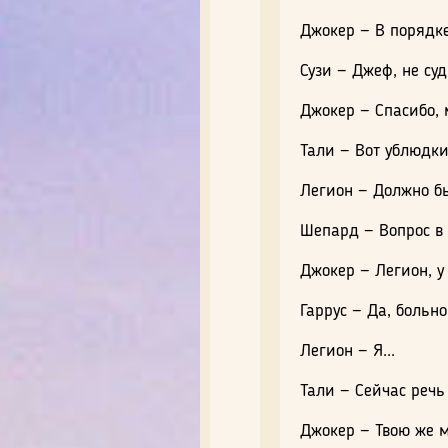
Джокер — В порядке
Сузи — Джеф, не суд
Джокер — Спасибо,
Тали — Вот ублюдки
Легион — Должно бы
Шепард — Вопрос в 
Джокер — Легион, у 
Гаррус — Да, больн
Легион — Я...
Тали — Сейчас речь
Джокер — Твою же м