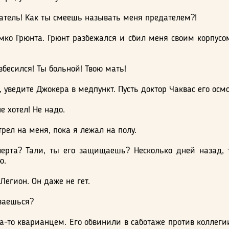
атель! Как ты смеешь называть меня предателем?!
ко Грюнта. Грюнт разбежался и сбил меня своим корпусом.
збесился! Ты больной! Твою мать!
уведите Джокера в медпункт. Пусть доктор Чаквас его осмо
е хотел! Не надо.
рел на меня, пока я лежал на полу.
ерта? Тали, ты его защищаешь? Несколько дней назад, 
ю.
 Легион. Он даже не гет.
ваешься?
а-то кварианцем. Его обвинили в саботаже против коллегии