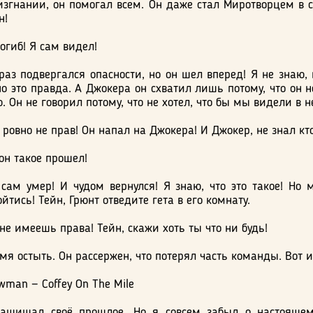
изгнании, он помогал всем. Он даже стал Миротворцем в 
н!
огиб! Я сам видел!
раз подвергался опасности, но он шел вперед! Я не знаю, 
 но это правда. А Джокера он схватил лишь потому, что он н
 Он не говорил потому, что не хотел, что бы мы видели в 
 ровно не прав! Он напал на Джокера! И Джокер, не знал кт
он такое прошел!
сам умер! И чудом вернулся! Я знаю, что это такое! Но 
йтись! Тейн, Грюнт отведите гета в его комнату.
не имеешь права! Тейн, скажи хоть ты что ни будь!
мя остыть. Он рассержен, что потерял часть команды. Вот и
man — Coffey On The Mile
защищал своё прошлое. Но я совсем забыл о настоящем