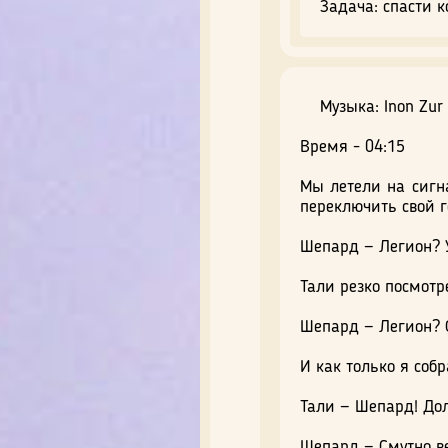
Задача: спасти 
Музыка: Inon Zur
Время - 04:15
Мы летели на сигн
переключить свой го
Шепард — Легион? У
Тали резко посмотр
Шепард — Легион? 
И как только я соб
Тали — Шепард! Дол
Шепард — Смутно ве