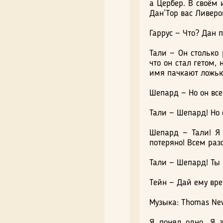
а Цербер. В своём 
Дан’Тор вас Ливеро
Гаррус — Что? Дан п
Тали — Он столько 
что он стал гетом,
имя пачкают ложью.
Шепард — Но он все
Тали — Шепард! Но 
Шепард — Тали! Я 
потеряно! Всем разо
Тали — Шепард! Ты 
Тейн — Дай ему вре
Музыка: Thomas New
Я понял одно. Я 