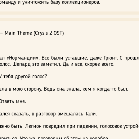
команду и уничтожить базу коллекционеров.
 — Main Theme (Crysis 2 OST)
ал «Нормандии». Все были уставшие, даже Грюнт. С прош
лос. Шепард это заметил. Да и все, скорее всего.
 тебя другой голос?
ела в мою сторону. Ведь она знала, кем я когда-то был.
Ответь мне.
рался сказать, в разговор вмешалась Тали.
жно быть, Легион повредил при падении, голосовое устройс
риться. Что же, поговорим об этом на корабле.