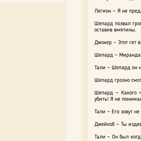
Легион — Я не пред
Шепард позвал гром
оставив вмятины.
Джокер — Этот гет в
Шепард — Миранда, 
Тали — Шепард он н
Шепард грозно смот
Шепард — Какого ч
убить! Я не понима
Тали — Его зовут не
Джейкоб — Ты изде
Тали — Он был когд