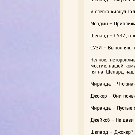
Я слегка кивнул Та
Мордин — Приближ
Шепард — СУЗИ, отк
СУЗИ — Выполняю, 
Челнок, неторопли
мостик, нашей ком
пятна. Шепард наш
Миранда — Что знач
Джокер — Они появи
Миранда — Пустые о
Джейкоб — Не дави 
Шепард — Джокер? 