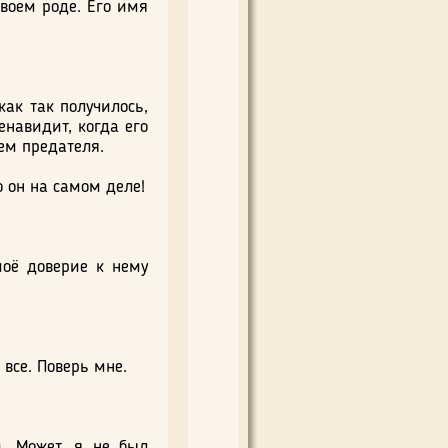
своем роде. Его имя
как так получилось,
енавидит, когда его
нем предателя.
о он на самом деле!
моё доверие к нему
 все. Поверь мне.
. Может, я не был