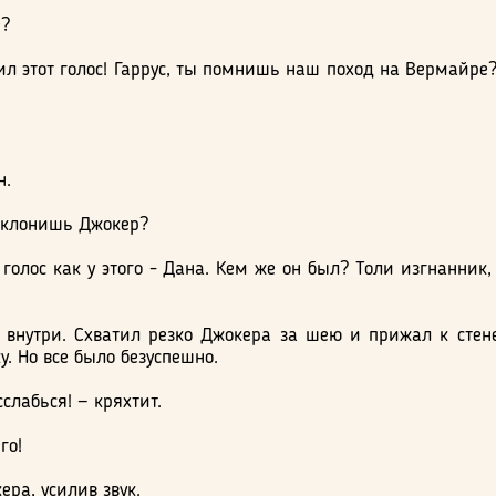
е?
л этот голос! Гаррус, ты помнишь наш поход на Вермайре
н.
ы клонишь Джокер?
 голос как у этого - Дана. Кем же он был? Толи изгнанник,
я внутри. Схватил резко Джокера за шею и прижал к стене
. Но все было безуспешно.
слабься! — кряхтит.
го!
ера, усилив звук.