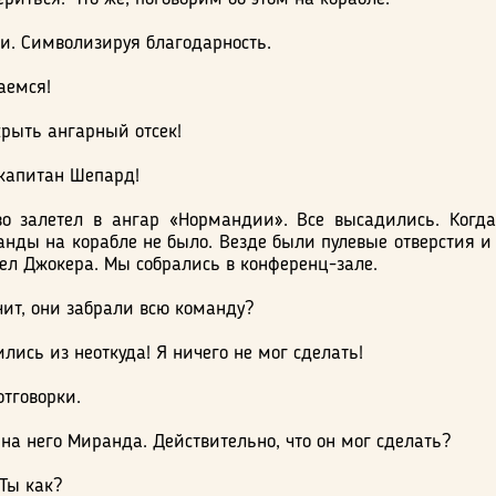
ли. Символизируя благодарность.
аемся!
рыть ангарный отсек!
капитан Шепард!
во залетел в ангар «Нормандии». Все высадились. Ког
анды на корабле не было. Везде были пулевые отверстия и
ел Джокера. Мы собрались в конференц-зале.
ит, они забрали всю команду?
лись из неоткуда! Я ничего не мог сделать!
тговорки.
на него Миранда. Действительно, что он мог сделать?
Ты как?