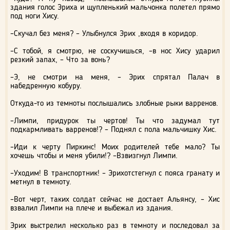
здания голос Эриха и щупленький мальчонка полетел прямо
под ноги Хису.
–Скучал без меня? – Улыбнулся Эрих ,входя в коридор.
–С тобой, я смотрю, не соскучишься, –в нос Хису ударил
резкий запах, – Что за вонь?
–Э, не смотри на меня, – Эрих спрятал Палач в
набедренную кобуру.
Откуда-то из темноты послышались злобные рыки варренов.
–Лимпи, придурок ты чертов! Ты что задумал тут
подкармливать варренов!? – Поднял с пола мальчишку Хис.
–Иди к черту Пиркинс! Моих родителей тебе мало? Ты
хочешь чтобы и меня убили!? –Взвизгнул Лимпи.
–Уходим! В транспортник! – Эрихотстегнул с пояса гранату и
метнул в темноту.
–Вот черт, таких солдат сейчас не достает Альянсу, – Хис
взвалил Лимпи на плече и выбежал из здания.
Эрих выстрелил несколько раз в темноту и последовал за