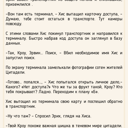
приземлился .
–Вон там есть терминал, – Хис вытащил карточку доступа, –
Думаю, тебе стоит остаться в транспорте. Тут камеры
повсюду.
С этими словами Хис покинул транспортник и направился к
терминалу. Быстро набрав код доступа он заглянул в базу
данных.
–Так, Кроу, Эрвин… Поиск, – Вбил необходимое имя Хис и
запустил поиск.
По экрану терминала замелькали фотографии сотен жителей
Цитадели.
–Готово… попался…, – Хис попытался открыть личное дело,–
Какого? «Нет доступа?» Что же ты за фрукт такой, Кроу? Кто
тебя покрывает? Ладно. Переходим к плану «Б».
Хис вытощил из терминала свою карту и поспешил обратно
в транспортник.
–Ну что там? – Спросил Эрих, глядя на Хиса.
–Твой Кроу похоже важная шишка в теневом мире цитадели.