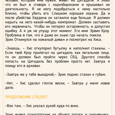
человек, который мне нужен, живет на Цитадели. Я знаю
что он был в сговоре с наркоборонами и крышевал их
деятельность. Я не могу подобраться к нему настолько
близко, чтобы убить его. Слишком хорошая охрана. Да и
после убийства Хардена он затаился еще больше. Я должен
нарыть на него какой-нибудь компромат. Должен заставить
его нервничать. Чтобы он потерял осторожность и допустил
ошибку. А я уж не упущу этот момент. Его имя Эрвин Кроу.
Проблема в том, что я даже ен знаю где начать поиски.
Эрих Откинулся на кожаный диван и посмотрел на Хиса.
–Знаешь, – Хис откупорил бутылку и наполнил стаканы, –
Если твой Кроу прилетал на цитадель как легальное лицо,
то он должен был пройти через СБЦ. Другого способа
попасть на Цитадель без проблем просто нет. Завтра я
поищу его в архивах.
–Завтра же у тебя выходной,– Эрих поднес стакан к губам.
–Нет, – Хис сделал глоток виски, – Завтра у меня новое
дело.
ПРОДОЛЖЕНИЕ СЛЕДУЕТ.
–Вон там, – Хис указал рукой куда-то вниз.
Эрих вывел транспортник из общего потока и снизившись,