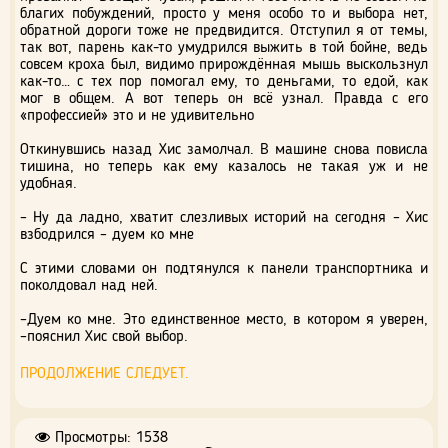
благих побуждений, просто у меня особо то и выбора нет,
обратной дороги тоже не предвидится. Отступил я от темы,
так вот, парень как-то умудрился выжить в той бойне, ведь
совсем кроха был, видимо прирождённая мышь выскользнул
как-то… с тех пор помогал ему, то деньгами, то едой, как
мог в общем. А вот теперь он всё узнал. Правда с его
«профессией» это и не удивительно
Откинувшись назад Хис замолчал. В машине снова повисла
тишина, но теперь как ему казалось не такая уж и не
удобная.
– Ну да ладно, хватит слезливых историй на сегодня – Хис
взбодрился – дуем ко мне
С этими словами он подтянулся к панели транспортника и
поколдовал над ней.
–Дуем ко мне. Это единственное место, в котором я уверен,
–пояснил Хис свой выбор.
ПРОДОЛЖЕНИЕ СЛЕДУЕТ.
Просмотры: 1538