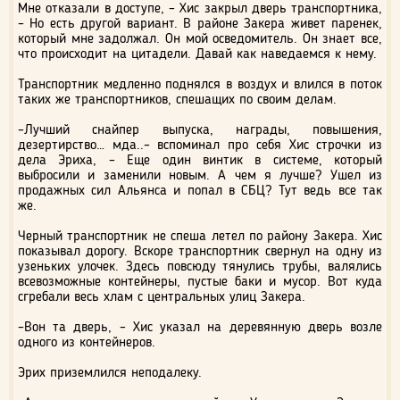
Мне отказали в доступе, – Хис закрыл дверь транспортника,
– Но есть другой вариант. В районе Закера живет паренек,
который мне задолжал. Он мой осведомитель. Он знает все,
что происходит на цитадели. Давай как наведаемся к нему.
Транспортник медленно поднялся в воздух и влился в поток
таких же транспортников, спешащих по своим делам.
–Лучший снайпер выпуска, награды, повышения,
дезертирство… мда..– вспоминал про себя Хис строчки из
дела Эриха, – Еще один винтик в системе, который
выбросили и заменили новым. А чем я лучше? Ушел из
продажных сил Альянса и попал в СБЦ? Тут ведь все так
же.
Черный транспортник не спеша летел по району Закера. Хис
показывал дорогу. Вскоре транспортник свернул на одну из
узеньких улочек. Здесь повсюду тянулись трубы, валялись
всевозможные контейнеры, пустые баки и мусор. Вот куда
сгребали весь хлам с центральных улиц Закера.
–Вон та дверь, – Хис указал на деревянную дверь возле
одного из контейнеров.
Эрих приземлился неподалеку.