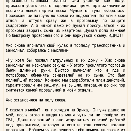
произошло слишком быстро. Они увидели как волус
приказал убить своего подельника прямо при заключении
поставки новой партии песка. Чудом от туда выбрались.
Проезжавший патруль во время их подхватил. Попали в мой
отдел, а оттуда сразу же в программу по защите
свидетелей. А я идиот даже не думал прислушаться к их
просьбам забрать сына из квартиры. Думал дело важнее!
По быстрому провернём его и они вернуться к сыну. ИДИОТ!
Хис снова впечатал свой кулак в торпеду транспортника и
замолчал, собираясь с мыслями.
–Ну хотя бы послал патрульных к их дому – Хис снова
замолчал на несколько секунд,– У этого проклятого торговца
были длинные руки. Быстро вычислил кто и где и
потребовал обменять свидетелей на их сына. Это был
полнейший провал. Конечно мы разработали план действий,
гарантировали им защиту… не вышло, операция до сих пор
считается самой провальной в моём отделе…
Хис остановился на полу слове.
Я сказал в моём? – он поглядел на Эриха,– Он уже давно не
мой, после этого инцидента меня чуть ли не попёрли из
СБЦ. Дали последний шанс исправиться опасной работой
под прикрытием, которую я кстати тоже совсем недавно
провалил – Вобщем чувак, решил я тебе помочь не совсем из