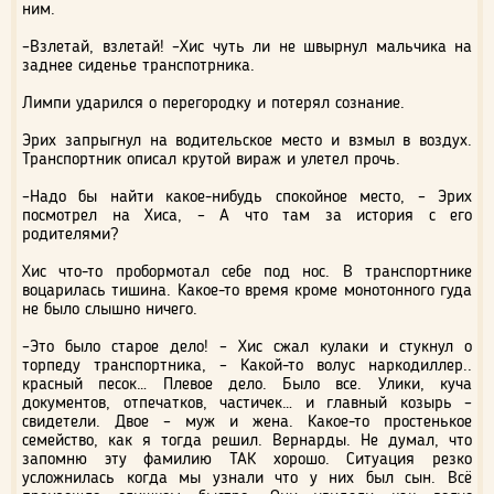
ним.
–Взлетай, взлетай! –Хис чуть ли не швырнул мальчика на
заднее сиденье транспотрника.
Лимпи ударился о перегородку и потерял сознание.
Эрих запрыгнул на водительское место и взмыл в воздух.
Транспортник описал крутой вираж и улетел прочь.
–Надо бы найти какое-нибудь спокойное место, – Эрих
посмотрел на Хиса, – А что там за история с его
родителями?
Хис что-то пробормотал себе под нос. В транспортнике
воцарилась тишина. Какое-то время кроме монотонного гуда
не было слышно ничего.
–Это было старое дело! – Хис сжал кулаки и стукнул о
торпеду транспортника, – Какой-то волус наркодиллер..
красный песок… Плевое дело. Было все. Улики, куча
документов, отпечатков, частичек… и главный козырь –
свидетели. Двое – муж и жена. Какое-то простенькое
семейство, как я тогда решил. Вернарды. Не думал, что
запомню эту фамилию ТАК хорошо. Ситуация резко
усложнилась когда мы узнали что у них был сын. Всё