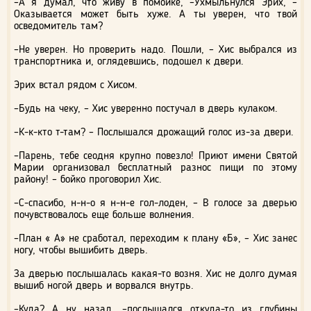
–А я думал, что живу в помойке, –Ухмыльнулся Эрих, –
Оказывается может быть хуже. А ты уверен, что твой
осведомитель там?
–Не уверен. Но проверить надо. Пошли, – Хис выбрался из
транспортника и, оглядевшись, подошел к двери.
Эрих встал рядом с Хисом.
–Будь на чеку, – Хис уверенно постучал в дверь кулаком.
–К-к-кто т-там? – Послышался дрожащий голос из-за двери.
–Парень, тебе сеодня крупно повезло! Приют имени Святой
Марии организовал бесплатный разнос пищи по этому
району! – бойко проговорил Хис.
–С-спасибо, н-н-о я н-н-е гол-лоден, – В голосе за дверью
почувствовалось еще больше волнения.
–План « А» не сработал, переходим к плану «Б», – Хис занес
ногу, чтобы вышибить дверь.
За дверью послышалась какая-то возня. Хис не долго думая
вышиб ногой дверь и ворвался внутрь.
–Куда? А ну назад, –послышался откуда-то из глубины