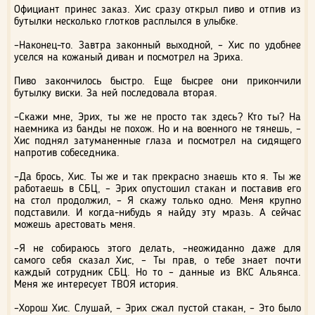
Официант принес заказ. Хис сразу открыл пиво и отпив из
бутылки несколько глотков расплылся в улыбке.
–Наконец-то. Завтра законный выходной, – Хис по удобнее
уселся на кожаный диван и посмотрел на Эриха.
Пиво закончилось быстро. Еще бысрее они прикончили
бутылку виски. За ней последовала вторая.
–Скажи мне, Эрих, ты же не просто так здесь? Кто ты? На
наемника из банды не похож. Но и на военного не тянешь, –
Хис поднял затуманенные глаза и посмотрел на сидящего
напротив собеседника.
–Да брось, Хис. Ты же и так прекрасно знаешь кто я. Ты же
работаешь в СБЦ, – Эрих опустошил стакан и поставив его
на стол продолжил, – Я скажу только одно. Меня крупно
подставили. И когда-нибудь я найду эту мразь. А сейчас
можешь арестовать меня.
–Я не собираюсь этого делать, –неожиданно даже для
самого себя сказал Хис, – Ты прав, о тебе знает почти
каждый сотрудник СБЦ. Но то – данные из ВКС Альянса.
Меня же интересует ТВОЯ история.
–Хорош Хис. Слушай, – Эрих сжал пустой стакан, – Это было