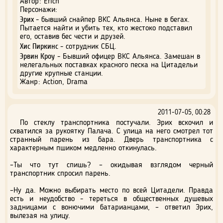
Автор: Erich
Персонажи:
Эрих
- бывший снайпер ВКС Альянса. Ныне в бегах.
Пытается найти и убить тех, кто жестоко подставил
его, оставив бес чести и друзей.
Хис Пиркинс
- сотрудник СБЦ.
Эрвин Кроу
- Бывший офицер ВКС Альянса. Замешан в
нелегальных поставках красного песка на Цитадельи
другие крупные станции.
Жанр: Action, Drama
2011-07-05, 00:28
По стеклу транспортника постучали. Эрих вскочил и
схватился за рукоятку Палача. С улица на него смотрел тот
странный парень из бара. Дверь транспортника с
характерным пшиком медленно откинулась.
–Ты что тут спишь? – окидывая взглядом черный
транспортник спросил парень.
–Ну да. Можно выбирать место по всей Цитадели. Правда
есть и неудобство - тереться в общественных душевых
задницами с вонючими батарианцами, – ответил Эрих,
вылезая на улицу.