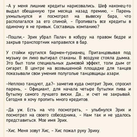
–А у меня лишние кредиты нарисовались. Шеф наконец-то
выдал обещанную три месяца назад премию, – Парень
ухмыльнулся и посмотрел на вывеску бара, что
располагался за его спиной, – Пропивать все кредиты в
одиночку я не привык. Составишь компанию?
–Пошли,– Эрих убрал Палач в кобуру на правом бедре и
закрыв транспортник направился в бар.
У стойки крутился бармен-турианец. Пританцовывая под
музыку он лихо вытирал стаканы. В воздухе стояла дымка.
Это был толи специальных дымовой эффект, толи дым от
сигарет. В центре на возвышенной площадке для танцев
показывали свои умения полуголые танцовщицы азари.
–Неплохо танцуют, да?– заметив куда смотрит Эрих, спросил
парень, – Официант, для начала четыре бутылки пива и
бутылку самого лучшего виски. Да… и счет не закрывай.
Сегодня я хочу пропить много кредитов.
–Да уж. Есть на что посмотреть, – улыбнулся Эрих и
посмотрел на своего собеседника, – Нам так и не удалось
представиться. Мое имя Эрих.
–Хис. Меня зовут Хис, – Хис пожал руку Эриху.