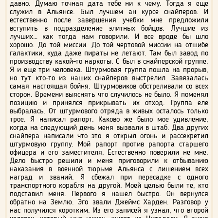
давно. Думаю точная дата тебе ни к чему. Тогда я еще
служил в Альянсе. Был лучшем ан курсе снайперов. И
естественно после завершения учебки мне предложили
вступить в подразделение элитных бойцов. Лучшие из
лучших… как тогда нам говорили. И все вроде бы шло
хорошо. До той миссии. До той чертовой миссии на отшибе
галактики, куда даже пираты не летают. Там был завод по
производству какой-то наркоты. С был в снайперской группе.
Я и еще три человека. Штурмовая группа пошла на прорыв,
но тут кто-то из наших снайперов выстрелил. Завязалась
самая настоящая бойня. Штурмовиков обстреливали со всех
сторон. Времени выяснять что случилось не было. Я поменял
позицию и принялся прикрывать их отход. Группа еле
выбралась. От штурмового отряда в живых осталось только
трое. Я написал рапорт. Каково же было мое удивление,
когда на следующий день меня вызвали в штаб. Два других
снайпера написали что это я открыл огонь и рассекретил
штурмовую группу. Мой рапорт против рапорта старшего
офицера и его заместителя. Естественно поверили не мне.
Дело быстро решили и меня приговорили к отбыванию
наказания в военной тюрьме Альянса с лишением всех
наград и званий. Я сбежал при пересадке с одного
транспортного корабля на другой. Моей целью были те, кто
подставил меня. Первого я нашел быстро. Он вернулся
обратно на Землю. Эго звали Джеймс Харден. Разговор у
нас получился коротким. Из его записей я узнал, что второй